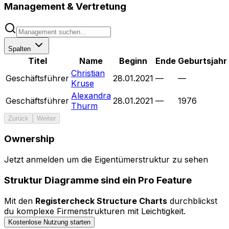
Management & Vertretung
Spalten
Titel
Name
Beginn
Ende
Geburtsjahr
Christian
Geschäftsführer
28.01.2021
—
—
Kruse
Alexandra
Geschäftsführer
28.01.2021
—
1976
Thurm
Zurück
Weiter
Ownership
Menü
Jetzt anmelden um die Eigentümerstruktur zu sehen
Bedienelemente ausblenden
Struktur Diagramme sind ein Pro Feature
0 Entitäten durchsuchen...
Mit den
Registercheck Structure Charts
durchblickst
Legende
du komplexe Firmenstrukturen mit Leichtigkeit.
Kostenlose Nutzung starten