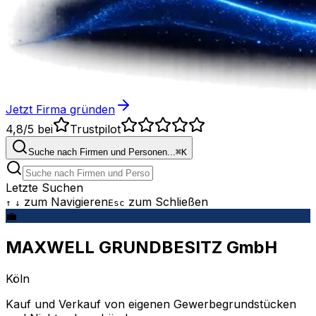
Jetzt Firma gründen
4,8/5
bei
Trustpilot
Suche nach Firmen und Personen...
⌘
K
Letzte Suchen
zum Navigieren
zum Schließen
↑
↓
Esc
💼
MAXWELL GRUNDBESITZ GmbH
Köln
Kauf und Verkauf von eigenen Gewerbegrundstücken