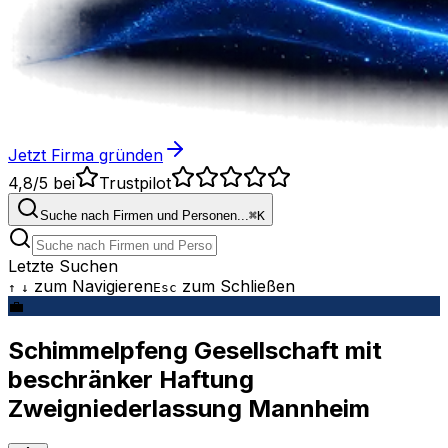
Jetzt Firma gründen
4,8/5
bei
Trustpilot
Suche nach Firmen und Personen...
⌘
K
Letzte Suchen
zum Navigieren
zum Schließen
↑
↓
Esc
💼
Schimmelpfeng Gesellschaft mit
beschränker Haftung
Zweigniederlassung Mannheim