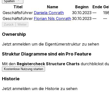
Spalten
Titel
Name
Beginn
Ende
Ge
Geschäftsführer
Daniela Conrath
30.10.2023
—
19
Geschäftsführer
Florian Nils Conrath
30.10.2023
—
—
Zurück
Weiter
Ownership
Jetzt anmelden um die Eigentümerstruktur zu sehen
Bedienelemente ausblenden
Struktur Diagramme sind ein Pro Feature
Mit den
Registercheck Structure Charts
durchblickst du
Kostenlose Nutzung starten
Historie
Jetzt anmelden um die Historie zu sehen