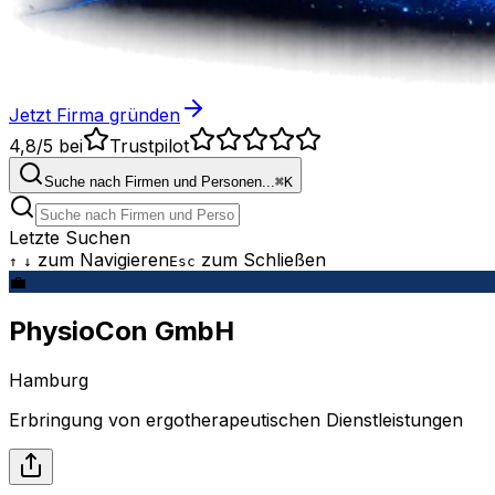
Jetzt Firma gründen
4,8/5
bei
Trustpilot
Suche nach Firmen und Personen...
⌘
K
Letzte Suchen
zum Navigieren
zum Schließen
↑
↓
Esc
💼
PhysioCon GmbH
Hamburg
Erbringung von ergotherapeutischen Dienstleistungen