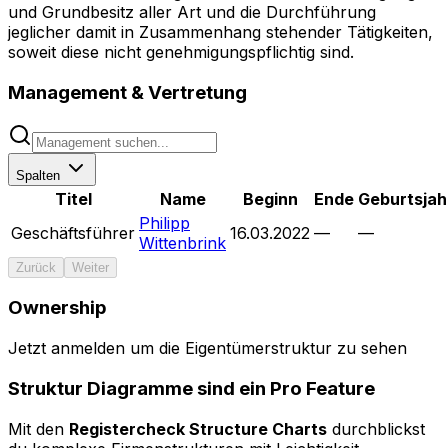
und Grundbesitz aller Art und die Durchführung
jeglicher damit in Zusammenhang stehender Tätigkeiten,
soweit diese nicht genehmigungspflichtig sind.
Management & Vertretung
Spalten
Titel
Name
Beginn
Ende
Geburtsjah
Philipp
Geschäftsführer
16.03.2022
—
—
Wittenbrink
Zurück
Weiter
Ownership
Menü
Jetzt anmelden um die Eigentümerstruktur zu sehen
Bedienelemente ausblenden
Struktur Diagramme sind ein Pro Feature
0 Entitäten durchsuchen...
Mit den
Registercheck Structure Charts
durchblickst
Legende