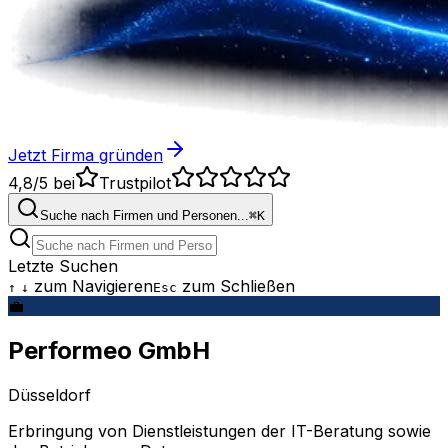
Jetzt Firma gründen
4,8/5
bei
Trustpilot
Suche nach Firmen und Personen...
⌘
K
Letzte Suchen
zum Navigieren
zum Schließen
↑
↓
Esc
💼
Performeo GmbH
Düsseldorf
Erbringung von Dienstleistungen der IT-Beratung sowie