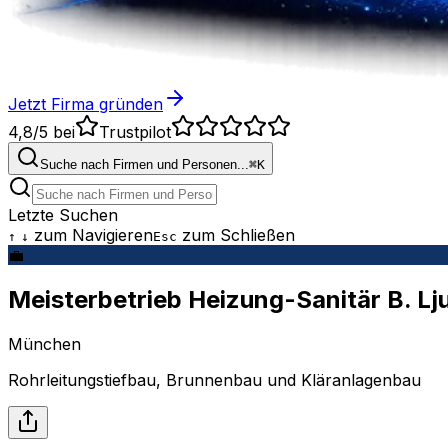
Jetzt Firma gründen
4,8/5
bei
Trustpilot
Suche nach Firmen und Personen...
⌘
K
Letzte Suchen
zum Navigieren
zum Schließen
↑
↓
Esc
💼
Meisterbetrieb Heizung-Sanitär B. L
München
Rohrleitungstiefbau, Brunnenbau und Kläranlagenbau