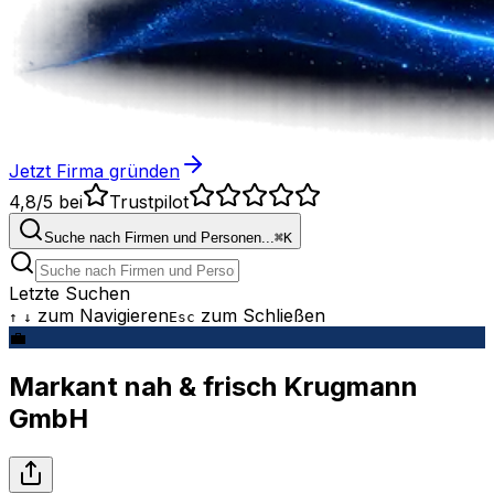
Jetzt Firma gründen
4,8/5
bei
Trustpilot
Suche nach Firmen und Personen...
⌘
K
Letzte Suchen
zum Navigieren
zum Schließen
↑
↓
Esc
💼
Markant nah & frisch Krugmann
GmbH