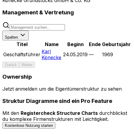
Könecke Grundstücks GmbH & Co. KG
Management & Vertretung
Spalten
Titel
Name
Beginn
Ende
Geburtsjahr
Karl
Geschäftsführer
24.05.2019
—
1969
Könecke
Zurück
Weiter
Ownership
Menü
Jetzt anmelden um die Eigentümerstruktur zu sehen
Bedienelemente ausblenden
Struktur Diagramme sind ein Pro Feature
0 Entitäten durchsuchen...
Mit den
Registercheck Structure Charts
durchblickst
Legende
du komplexe Firmenstrukturen mit Leichtigkeit.
Kostenlose Nutzung starten