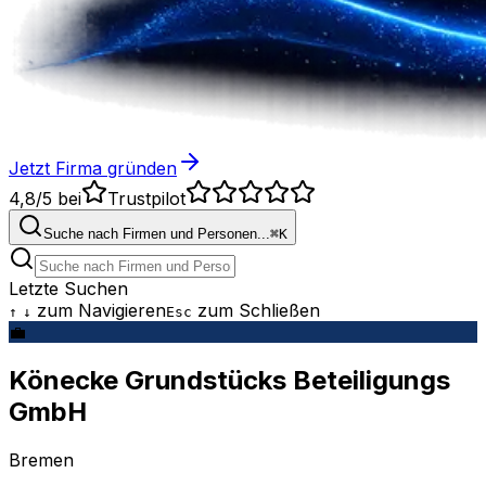
Jetzt Firma gründen
4,8/5
bei
Trustpilot
Suche nach Firmen und Personen...
⌘
K
Letzte Suchen
zum Navigieren
zum Schließen
↑
↓
Esc
💼
Könecke Grundstücks Beteiligungs
GmbH
Bremen