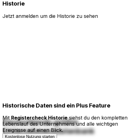
Historie
Jetzt anmelden um die Historie zu sehen
Historische Daten
sind ein Plus Feature
Mit
Registercheck Historie
siehst du den kompletten
Deutschlands größte
Lebenslauf des Unternehmens und alle wichtigen
Unternehmensdatenbank
Ereignisse auf einen Blick.
Kostenlose Nutzung starten