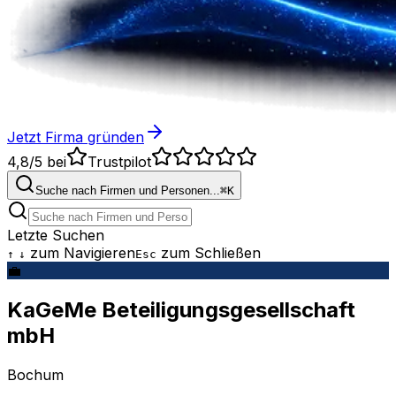
Jetzt Firma gründen
4,8/5
bei
Trustpilot
Suche nach Firmen und Personen...
⌘
K
Letzte Suchen
zum Navigieren
zum Schließen
↑
↓
Esc
💼
KaGeMe Beteiligungsgesellschaft
mbH
Bochum