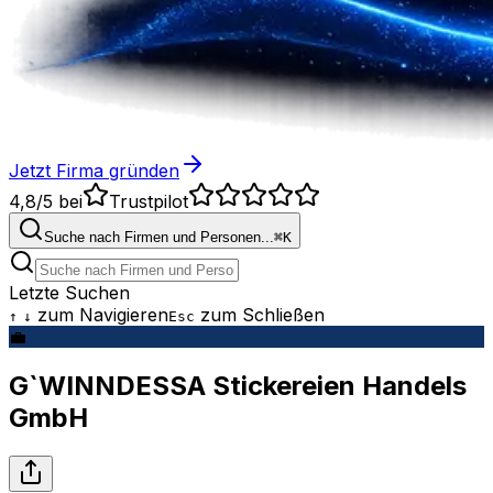
Jetzt Firma gründen
4,8/5
bei
Trustpilot
Suche nach Firmen und Personen...
⌘
K
Letzte Suchen
zum Navigieren
zum Schließen
↑
↓
Esc
💼
G`WINNDESSA Stickereien Handels
GmbH