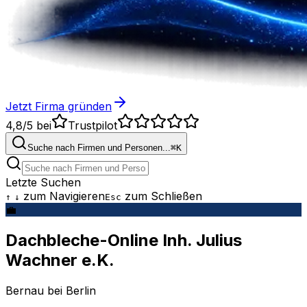
Jetzt Firma gründen
4,8/5
bei
Trustpilot
Suche nach Firmen und Personen...
⌘
K
Letzte Suchen
zum Navigieren
zum Schließen
↑
↓
Esc
💼
Dachbleche-Online Inh. Julius
Wachner e.K.
Bernau bei Berlin