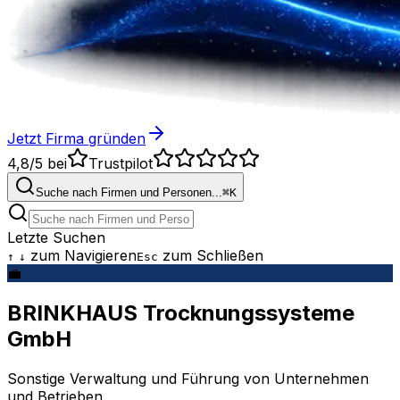
Jetzt Firma gründen
4,8/5
bei
Trustpilot
Suche nach Firmen und Personen...
⌘
K
Letzte Suchen
zum Navigieren
zum Schließen
↑
↓
Esc
💼
BRINKHAUS Trocknungssysteme
GmbH
Sonstige Verwaltung und Führung von Unternehmen
und Betrieben