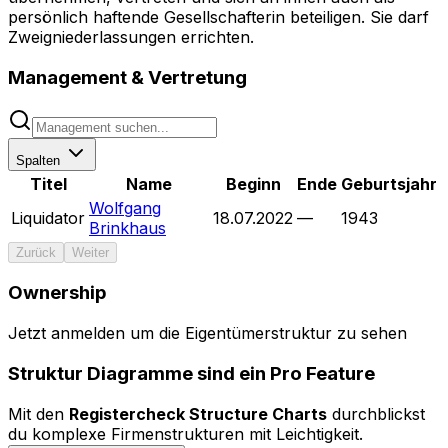
persönlich haftende Gesellschafterin beteiligen. Sie darf
Zweigniederlassungen errichten.
Management & Vertretung
Spalten
Titel
Name
Beginn
Ende
Geburtsjahr
Wolfgang
Liquidator
18.07.2022
—
1943
Brinkhaus
Zurück
Weiter
Ownership
Menü
Jetzt anmelden um die Eigentümerstruktur zu sehen
Bedienelemente ausblenden
Struktur Diagramme sind ein Pro Feature
0 Entitäten durchsuchen...
Mit den
Registercheck Structure Charts
durchblickst
Legende
du komplexe Firmenstrukturen mit Leichtigkeit.