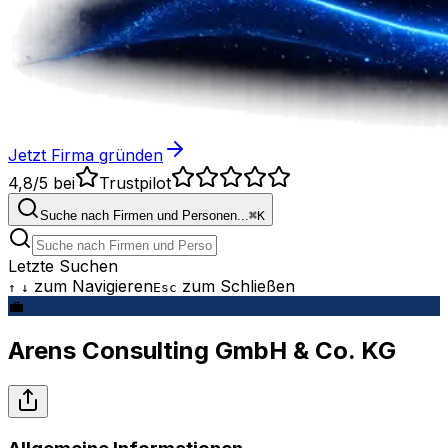
Jetzt Firma gründen
4,8/5
bei
Trustpilot
Suche nach Firmen und Personen...
⌘
K
Letzte Suchen
zum Navigieren
zum Schließen
↑
↓
Esc
💼
Arens Consulting GmbH & Co. KG