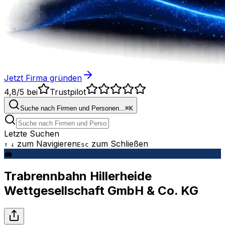
Jetzt Firma gründen
4,8/5
bei
Trustpilot
Suche nach Firmen und Personen...
⌘
K
Letzte Suchen
zum Navigieren
zum Schließen
↑
↓
Esc
💼
Trabrennbahn Hillerheide
Wettgesellschaft GmbH & Co. KG