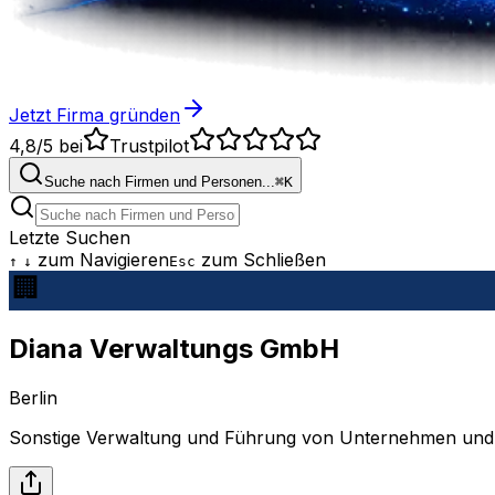
Jetzt Firma gründen
4,8/5
bei
Trustpilot
Suche nach Firmen und Personen...
⌘
K
Letzte Suchen
zum Navigieren
zum Schließen
↑
↓
Esc
Diana Verwaltungs GmbH
Berlin
Sonstige Verwaltung und Führung von Unternehmen und