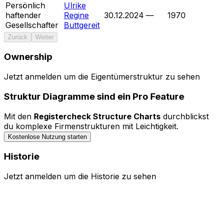
Persönlich
Ulrike
haftender
Regine
30.12.2024
—
1970
Gesellschafter
Buttgereit
Zurück
Weiter
Ownership
Menü
Jetzt anmelden um die Eigentümerstruktur zu sehen
Bedienelemente ausblenden
Struktur Diagramme sind ein Pro Feature
0 Entitäten durchsuchen...
Mit den
Registercheck Structure Charts
durchblickst
Legende
du komplexe Firmenstrukturen mit Leichtigkeit.
Kostenlose Nutzung starten
Historie
Jetzt anmelden um die Historie zu sehen