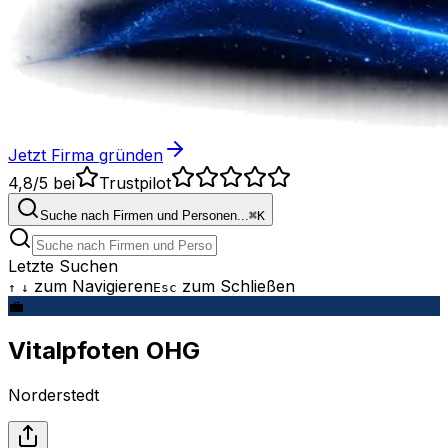
Jetzt Firma gründen
4,8/5
bei
Trustpilot
Suche nach Firmen und Personen...
⌘
K
Letzte Suchen
zum Navigieren
zum Schließen
↑
↓
Esc
💼
Vitalpfoten OHG
Norderstedt