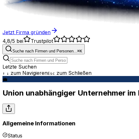
Jetzt Firma gründen
4,8/5
bei
Trustpilot
Suche nach Firmen und Personen...
⌘
K
Letzte Suchen
zum Navigieren
zum Schließen
↑
↓
Esc
💼
Union unabhängiger Unternehmer im L
Allgemeine Informationen
Status