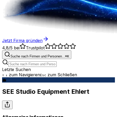
Jetzt Firma gründen
4,8/5
bei
Trustpilot
Suche nach Firmen und Personen...
⌘
K
Letzte Suchen
zum Navigieren
zum Schließen
↑
↓
Esc
💼
SEE Studio Equipment Ehlert