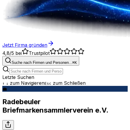
Jetzt Firma gründen
4,8/5
bei
Trustpilot
Suche nach Firmen und Personen...
⌘
K
Letzte Suchen
zum Navigieren
zum Schließen
↑
↓
Esc
💼
Radebeuler
Briefmarkensammlerverein e.V.