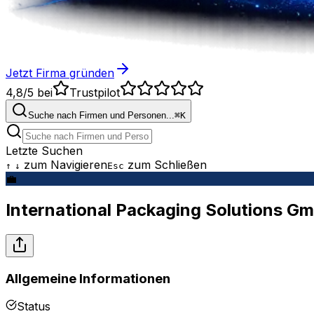
Jetzt Firma gründen
4,8/5
bei
Trustpilot
Suche nach Firmen und Personen...
⌘
K
Letzte Suchen
zum Navigieren
zum Schließen
↑
↓
Esc
💼
International Packaging Solutions G
Allgemeine Informationen
Status