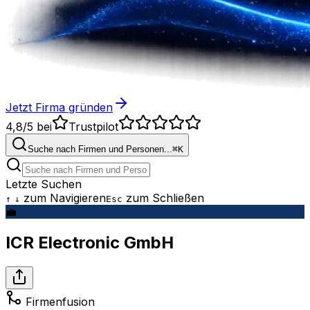
Jetzt Firma gründen
4,8/5
bei
Trustpilot
Suche nach Firmen und Personen...
⌘
K
Letzte Suchen
zum Navigieren
zum Schließen
↑
↓
Esc
💼
ICR Electronic GmbH
Firmenfusion