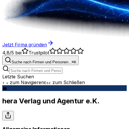
Jetzt Firma gründen
4,8/5
bei
Trustpilot
Suche nach Firmen und Personen...
⌘
K
Letzte Suchen
zum Navigieren
zum Schließen
↑
↓
Esc
💼
hera Verlag und Agentur e.K.