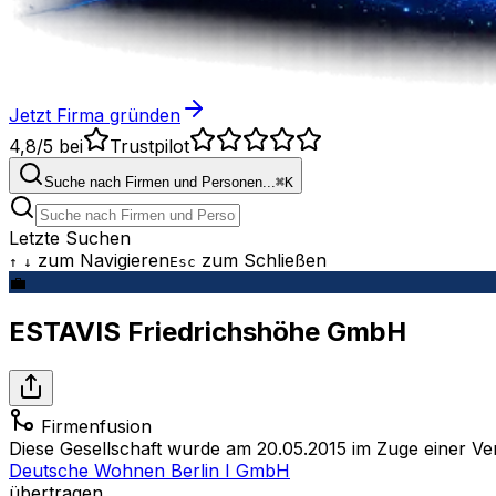
Jetzt Firma gründen
4,8/5
bei
Trustpilot
Suche nach Firmen und Personen...
⌘
K
Letzte Suchen
zum Navigieren
zum Schließen
↑
↓
Esc
💼
ESTAVIS Friedrichshöhe GmbH
Firmenfusion
Diese Gesellschaft wurde am 20.05.2015 im Zuge einer 
Deutsche Wohnen Berlin I GmbH
übertragen.