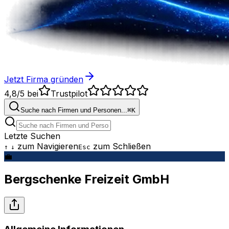
Jetzt Firma gründen
4,8/5
bei
Trustpilot
Suche nach Firmen und Personen...
⌘
K
Letzte Suchen
zum Navigieren
zum Schließen
↑
↓
Esc
💼
Bergschenke Freizeit GmbH