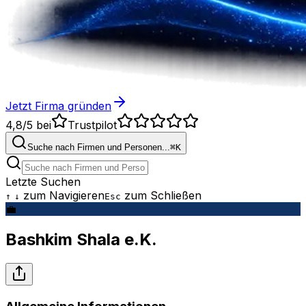
Jetzt Firma gründen
4,8/5
bei
Trustpilot
Suche nach Firmen und Personen...
⌘
K
Letzte Suchen
zum Navigieren
zum Schließen
↑
↓
Esc
💼
Bashkim Shala e.K.